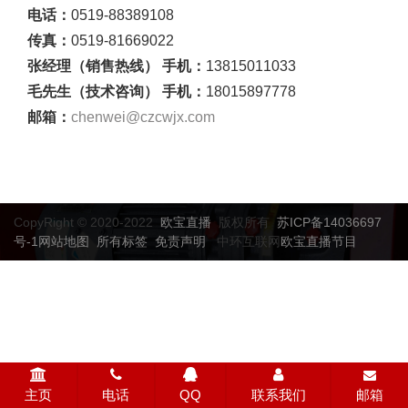
电话：
0519-88389108
传真：
0519-81669022
张经理（销售热线） 手机：
13815011033
毛先生（技术咨询） 手机：
18015897778
邮箱：
chenwei@czcwjx.com
CopyRight © 2020-2022
欧宝直播
版权所有
苏ICP备14036697
号-1
网站地图
所有标签
免责声明
中环互联网
欧宝直播节目
主页
电话
QQ
联系我们
邮箱