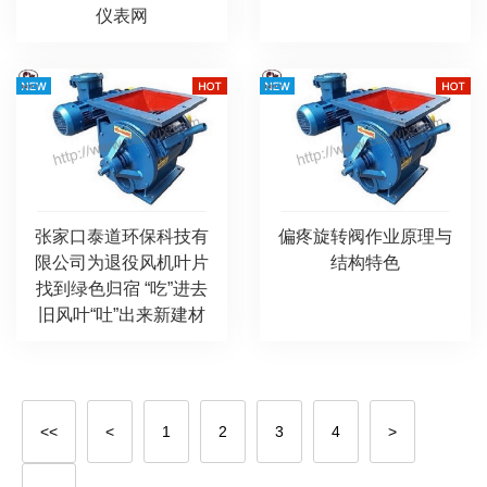
仪表网
张家口泰道环保科技有
偏疼旋转阀作业原理与
限公司为退役风机叶片
结构特色
找到绿色归宿 “吃”进去
旧风叶“吐”出来新建材
<<
<
1
2
3
4
>